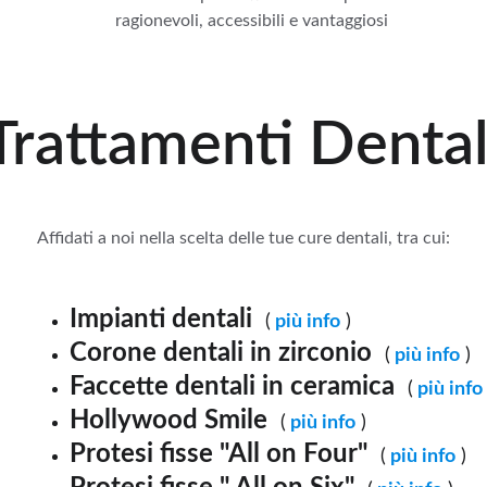
ragionevoli, accessibili e vantaggiosi
Trattamenti Dental
Affidati a noi nella scelta delle tue cure dentali, tra cui:
Impianti dentali  
(
 più info
 )
Corone dentali in zirconio  
(
 più info
 )
Faccette dentali in ceramica  
(
 più info
Hollywood Smile  
(
 più info
 )
Protesi fisse "All on Four"  
(
 più info
 )