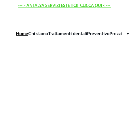
--- > 
ANTALYA SERVIZI ESTETICI!  CLICCA QUI < --- 
Home
Chi siamo
Trattamenti dentali
Preventivo
Prezzi