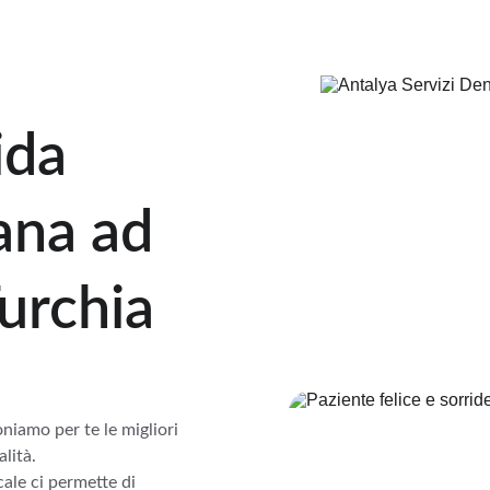
 tue esigenze
ida 
iana ad
Turchia
niamo per te le migliori 
lità. 
ale ci permette di 